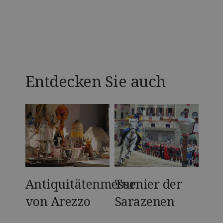
Entdecken Sie auch
Antiquitätenmesse
Turnier der
Die
a
von Arezzo
Sarazenen
Mag