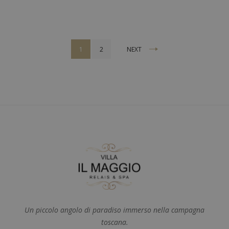
VAL
DI
CHIANA”
Navigazione
1
2
NEXT
articoli
Un piccolo angolo di paradiso immerso nella campagna
toscana.