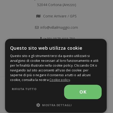
52044 Cortona (Arezzo)
Come Arrivare / GPS
info@villailmaggio.com
(+39) 0575 603 750
Questo sito web utilizza cookie
Questo sito e gli strumenti terzi da questo utilizzati si
avvalgono di cookie necessari al loro funzionamento e utili
per le finalità illustrate nella cookie policy. Cliccando OK o
navigando sul sito acconsenti all'uso dei cookie: per
saperne di più o negare il consenso a tutti o ad alcuni
cookie, consulta la nostra
Cookie policy
.
Privacy policy
P.iva 01995800511
RIFIUTA TUTTO
OK
CIN IT051017B444LSSXOR
MOSTRA DETTAGLI
Design & Copyright © Digital Lab - Studio Tecnico IT